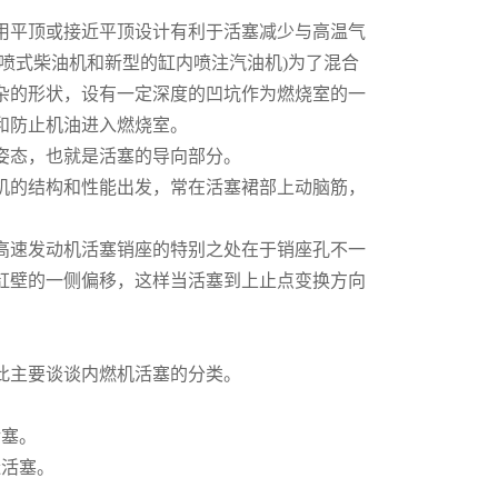
平顶或接近平顶设计有利于活塞减少与高温气
喷式柴油机和新型的缸内喷注汽油机)为了混合
杂的形状，设有一定深度的凹坑作为燃烧室的一
和防止机油进入燃烧室。
姿态，也就是活塞的导向部分。
的结构和性能出发，常在活塞裙部上动脑筋，
速发动机活塞销座的特别之处在于销座孔不一
缸壁的一侧偏移，这样当活塞到上止点变换方向
此主要谈谈内燃机活塞的分类。
塞。
活塞。