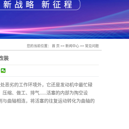
您的当前位置：
首 页
>>
新闻中心
>>
常见问题
改装
了身处恶劣的工作环境外，它还是发动机中最忙碌
、做工、排气......活塞的内部为掏空设
则与曲轴相连，将活塞的往复运动转化为曲轴的