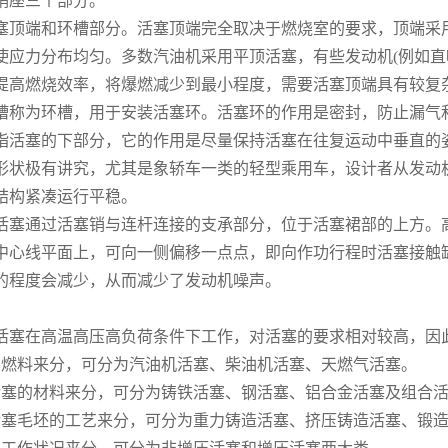
销座三个部分。
端和环槽部分。活塞顶端完全取决于燃烧室的要求，顶端采用
使应力分布均匀。多数汽油机采用平顶活塞，有些发动机(例如直
提高燃烧效率，将爆燃减少到最小程度，需要活塞顶端具有较复
槽称为环槽，用于安装活塞环。活塞环的作用是密封，防止漏气
塞的下部分，它的作用是尽量保持活塞在往复运动中垂直的
极有讲究，尤其是象轿车一类的轻型乘用车，设计者从发动机
结构紧凑运行平稳。
通过活塞销与连杆连接的支承部分，位于活塞裙部的上方。高
中心线平面上，可向一侧偏移一点点，即向作功行程时活塞接触
的程度会减少，从而减少了发动机噪声。
在高温高压高负荷条件下工作，对活塞的要求相对较高，因
料来分，可分为汽油机活塞、柴油机活塞、天燃气活塞。
的材料来分，可分为铸铁活塞、钢活塞、铝合金活塞及组合活
毛坯的工艺来分，可分为重力铸造活塞、挤压铸造活塞、锻造