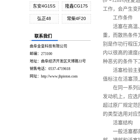
(8～12m/s
东安4G15S
隆鑫CG175
工作，会产生变
工作条件
弘正48
常柴4F20
活塞在高温、高
重，而散热条件
联系我们
别是作功行程压力
曲阜金皇科技有限公司
内以很高的速度(
邮编：273100
种恶劣的条件下
地址：曲阜经济开发区天博路33号
销售电话：0537-4719618
活塞检验主要是
网址：http://www.jhpiston.com
值标注在活塞顶
在同一系列送鱼
发动机上，应选
超过原厂规定范
的类型选用对应
活塞结构
一般活塞都是圆