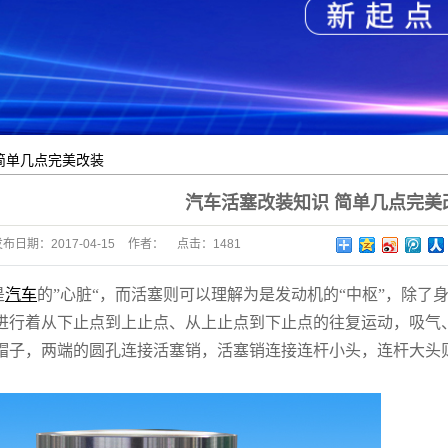
简单几点完美改装
汽车活塞改装知识 简单几点完美
发布日期：
2017-04-15
作者：
点击：
1481
是
汽车
的”心脏“，而活塞则可以理解为是发动机的“中枢”，除
行着从下止点到上止点、从上止点到下止点的往复运动，吸气、压缩
帽子，两端的圆孔连接活塞销，活塞销连接连杆小头，连杆大头