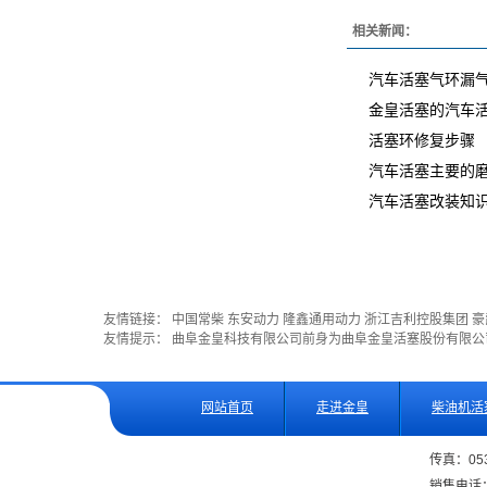
相关新闻：
汽车活塞气环漏
金皇活塞的汽车
活塞环修复步骤
汽车活塞主要的
汽车活塞改装知识
友情链接：
中国常柴
东安动力
隆鑫通用动力
浙江吉利控股集团
豪
友情提示： 曲阜金皇科技有限公司前身为曲阜金皇活塞股份有限
网站首页
走进金皇
柴油机活
传真：053
销售电话：0