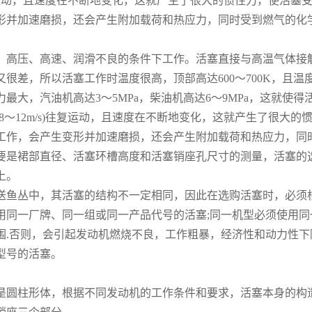
)往复运动，且速度在不断地变化，这就产生了很大的惯性力，使活
形并加速磨损，还会产生附加载荷和热应力，同时受到燃气的化
压、高速、润滑不良的条件下工作。活塞直接与高温气体接触，
又很差，所以活塞工作时温度很高，顶部高达600～700K，且
最大，汽油机高达3～5MPa，柴油机高达6～9MPa，这就使
8～12m/s)往复运动，且速度在不断地变化，这就产生了很大
工作，会产生变形并加速磨损，还会产生附加载荷和热应力，同
裙部直径、活塞环槽高度和活塞销座孔尺寸的测量，活塞的选
上。
丛中，其活塞的结构不一定相同，因此在选购活塞时，必须根
用同一厂牌、同一组或同一产品代号的活塞;同一机型必须使用
围.否则，会引起发动机燃烧不良，工作粗暴，经济性和动力性下
型号的活塞。
柱形体，根据不同发动机的工作条件和要求，活塞本身的构造