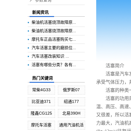
参数查询
新闻资讯
柴油机活塞烧顶故障原...
柴油机活塞烧顶故障原...
摩托车正品活塞购买七...
汽车活塞主要的磨损位...
汽车活塞改装知识 ...
活塞有哪些分类？各有...
活塞简介
活塞是汽车发动
热门关键词
承受气体压力，
常柴4G33
俄罗斯07
活塞的种类一
活塞的功用是承
比亚迪371
绍通177
温、高压、高速
隆鑫CG125
北易390H
又很差，所以活
力最大，汽油机高
摩托车活塞
通用汽油机活