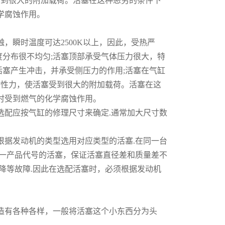
塞受到很大的附加载荷。活塞在这种恶劣的条件下
学腐蚀作用。
瞬时温度可达2500K以上，因此，受热严
温度分布很不均匀;活塞顶部承受气体压力很大，特
得活塞产生冲击，并承受侧压力的作用;活塞在气缸
的惯性力，使活塞受到很大的附加载荷。活塞在这
时受到燃气的化学腐蚀作用。
配应按气缸的修理尺寸来确定.通常加大尺寸数
据发动机的类型选用对应类型的活塞.在同一台
同一产品代号的活塞，保证活塞直径差和质量差不
降等故障.因此在选配活塞时，必须根据发动机
有各种各样，一般将活塞这个小东西分为头