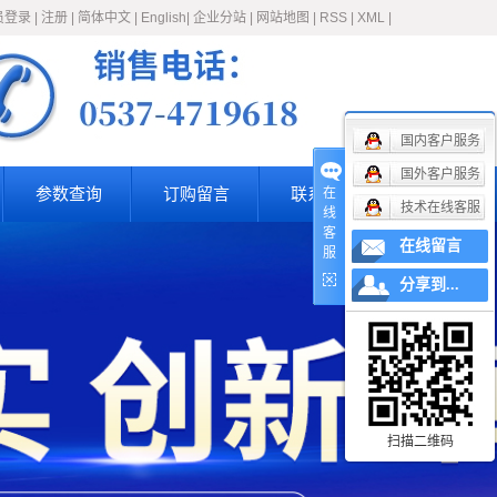
员登录
|
注册
|
简体中文
|
English
|
企业分站
|
网站地图
|
RSS
|
XML
|
国内客户服务
国外客户服务
参数查询
订购留言
联系我们
在
技术在线客服
线
客
在线留言
服
分享到...
扫描二维码