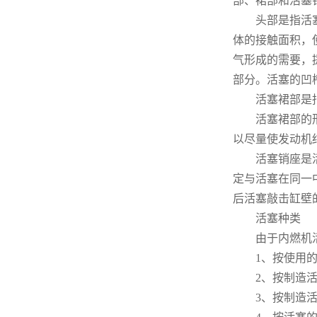
部、裙部和活塞
头部是指活塞顶
体的接触面积，
气形成的需要，
部分。活塞的凹
活塞裙部是指活
活塞裙部的形状
以尽量使发动机
活塞销座是活塞
定与活塞在同一
后活塞敲击缸壁
活塞种类
由于内燃机活塞
1、按使用的燃
2、按制造活塞
3、按制造活塞