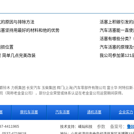
气的原因与排除方法
活塞上积碳引发的
活塞坚持用最好的材料和他的优势
汽车活塞能一直使
活塞有哪些分类？
磨损位置
汽车活塞的原理及
 简单几点完美改装
我公司参加第121
爵铃木
力帆集团
长安汽车
玉柴集团
辉门(上海)汽车零部件有限公司
富士华
阿特拉斯
公司（简称老金皇公司），部分企业荣誉或体系认证在老金皇公司运营期间获得。
塞
摩托车活塞
汽车活塞
通机活塞
企业实力
鲁I
7-4411965
参数
备案号：
技术支持：嵊灿科技
537-4719618