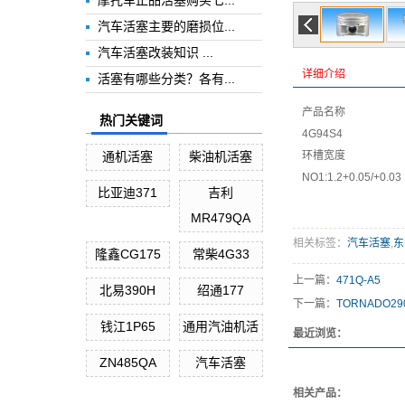
摩托车正品活塞购买七...
汽车活塞主要的磨损位...
汽车活塞改装知识 ...
详细介绍
活塞有哪些分类？各有...
产品名称
热门关键词
4G94S4
通机活塞
柴油机活塞
环槽宽度
NO1:1.2+0.05/+0.03
比亚迪371
吉利
MR479QA
相关标签：
汽车活塞
,
东
隆鑫CG175
常柴4G33
上一篇：
471Q-A5
北易390H
绍通177
下一篇：
TORNADO29
钱江1P65
通用汽油机活
最近浏览：
ZN485QA
汽车活塞
相关产品：