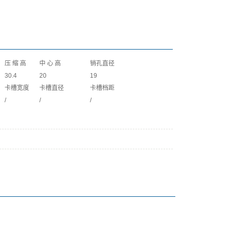
压 缩 高
中 心 高
销孔直径
30.4
20
19
卡槽宽度
卡槽直径
卡槽档距
/
/
/