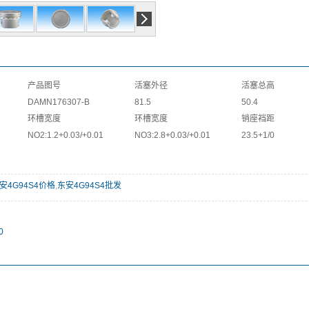
产品图号
活塞外径
活塞总高
DAMN176307-B
81.5
50.4
环槽宽度
环槽宽度
销座裆距
NO2:1.2+0.03/+0.01
NO3:2.8+0.03/+0.01
23.5+1/0
安4G94S4价格
,
东安4G94S4批发
0