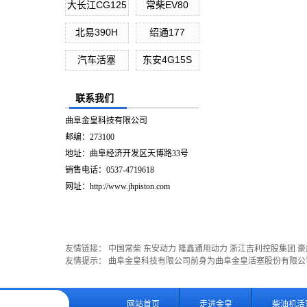
大长江CG125
常柴EV80
北易390H
绍通177
汽车活塞
东安4G15S
联系我们
曲阜金皇科技有限公司
邮编：273100
地址：曲阜经济开发区天博路33号
销售电话：0537-4719618
网址：http://www.jhpiston.com
友情链接：
中国常柴
东安动力
隆鑫通用动力
浙江吉利控股集团
豪
友情提示： 曲阜金皇科技有限公司前身为曲阜金皇活塞股份有限
网站首页
走进金皇
柴油机活