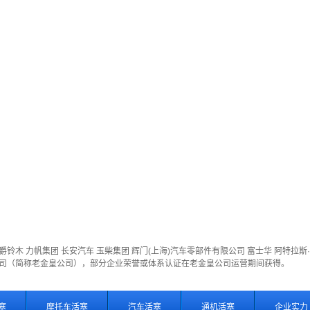
爵铃木
力帆集团
长安汽车
玉柴集团
辉门(上海)汽车零部件有限公司
富士华
阿特拉斯
公司（简称老金皇公司），部分企业荣誉或体系认证在老金皇公司运营期间获得。
塞
摩托车活塞
汽车活塞
通机活塞
企业实力