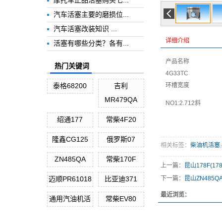
摩托车正品活塞购买七...
汽车活塞主要的磨损位...
汽车活塞改装知识 ...
详细介绍
活塞有哪些分类？各有...
产品名称
热门关键词
4G33TC
泰格68200
吉利
环槽宽度
MR479QA
NO1:2.712斜
绍通177
常柴4F20
隆鑫CG125
俄罗斯07
相关标签：
柴油机活塞
,
ZN485QA
常柴170F
上一篇：
昆山178F(178
迈顺PR61018
比亚迪371
下一篇：
昆山ZN485Q
最近浏览：
通用汽油机活
常柴EV80