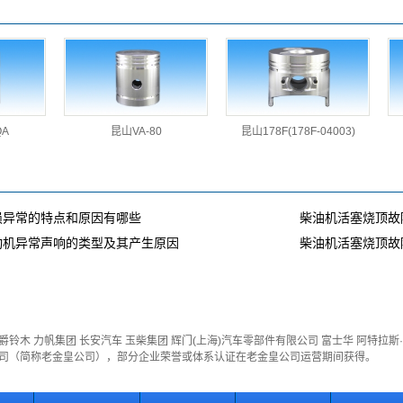
QA
昆山VA-80
昆山178F(178F-04003)
损异常的特点和原因有哪些
柴油机活塞烧顶故
动机异常声响的类型及其产生原因
柴油机活塞烧顶故
爵铃木
力帆集团
长安汽车
玉柴集团
辉门(上海)汽车零部件有限公司
富士华
阿特拉斯
公司（简称老金皇公司），部分企业荣誉或体系认证在老金皇公司运营期间获得。