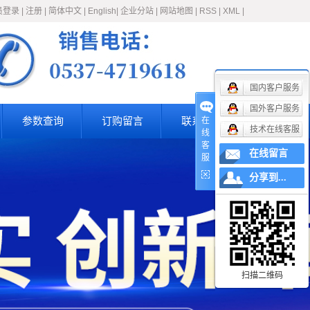
员登录
|
注册
|
简体中文
|
English
|
企业分站
|
网站地图
|
RSS
|
XML
|
国内客户服务
国外客户服务
参数查询
订购留言
联系我们
在
技术在线客服
线
客
在线留言
服
分享到...
扫描二维码