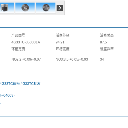
产品图号
活塞外径
活塞总高
4G33TC-050001A
94.91
87.5
环槽宽度
环槽宽度
销座裆距
NO2:2 +0.09/+0.07
NO3:3.5 +0.05/+0.03
34
4G33TC价格
,
4G33TC批发
F-04003)
A