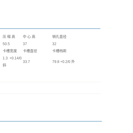
压 缩 高
中 心 高
销孔直径
50.5
37
32
卡槽宽度
卡槽直径
卡槽档距
1.3 +0.14/0
33.7
79.8 +0.2/0 外
斜