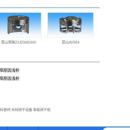
昆山常柴21J23401H3
昆山AVS04
障原因浅析
障原因浅析
·科普柯
木材烘干设备
单板烘干机