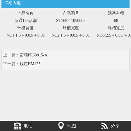
详细内容
产品名称
产品图号
活塞外径
绍通168活塞
ST168F-1050005
68
环槽宽度
环槽宽度
环槽宽度
NO1:1.5＋0.03/＋0.01
NO2:1.5＋0.03/＋0.01
NO3:2.5＋0.03/＋0.
上一篇：
迈顺PR60015-A
下一篇：
钱江HM125
电话
地图
分享